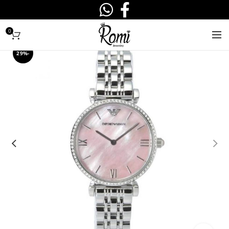
0
-29%