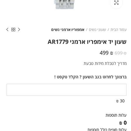
לחצו להגדלה
עמוד הבית
שעוני נשים
אמפוריו ארמני נשים
שעון יד אימפריו ארמני AR1779
המחיר
המחיר
499
₪
699
₪
המקורי
הנוכחי
מדריך לטבלת מידות טבעת
היה:
הוא:
499 ₪.
699 ₪.
ברצונך לחרוט בגב השעון ? הקלד טקסט !
30 ₪
עלות תוספות
0 ₪
עלות סופית כולל תוספות