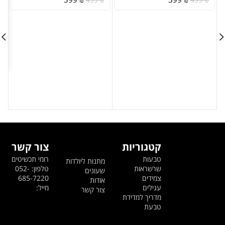
המקורי
הנוכחי
המקורי
הנוכחי
היה:
הוא:
היה:
הוא:
399 ₪.
499 ₪.
399 ₪.
499 ₪.
קטגוריות
צור קשר
טבעות
רומי תכשיטים
מתנות ליולדות
שרשראות
טלפון: 052-
שעונים
צמידים
685-7220
אודות
עגילים
מייל:
צור קשר
מדריך למדידת
טבעת