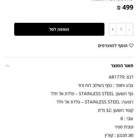
499 ₪
כמות
הוספה לסל
הוסף למועדפים
תאור המוצר
דגם :AR1779
צבע וחומר : כסף בשילוב לוח ורוד
גוף השעון: STAINLESS STEEL – פלדת אל חלד
רצועה: STAINLESS STEEL – פלדת אל חלד
קוטר השעון :32 מ"מ
עובי : 8
זכוכית ספיר
סוג מנגנון : קוורץ