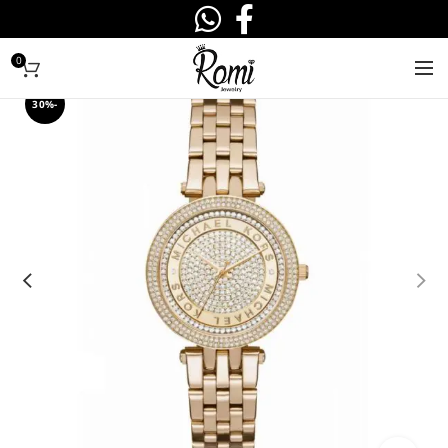
0
-30%