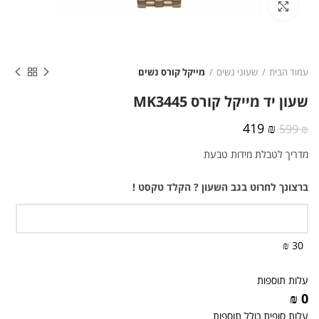
לחצו להגדלה
עמוד הבית
שעוני נשים
מייקל קורס נשים
שעון יד מייקל קורס MK3445
המחיר
המחיר
419
₪
599
₪
המקורי
הנוכחי
מדריך לטבלת מידות טבעת
היה:
הוא:
419 ₪.
599 ₪.
ברצונך לחרוט בגב השעון ? הקלד טקסט !
30 ₪
עלות תוספות
0 ₪
עלות סופית כולל תוספות