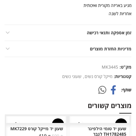
מגיע באריזה מקורית ואיכותית
אחריות לשנה
זמן אספקה ותנאי רכישה
מדיניות החזרת מוצרים
מק"ט:
MK3445
קטגוריות:
מייקל קורס נשים
,
שעוני נשים
שתף
מוצרים קשורים
-30%
-33%
שעון יד טומי הילפיגר
שעון יד מייקל קורס MK7229
TH1782485 לגבר
המחיר
המחיר
419
₪
599
₪