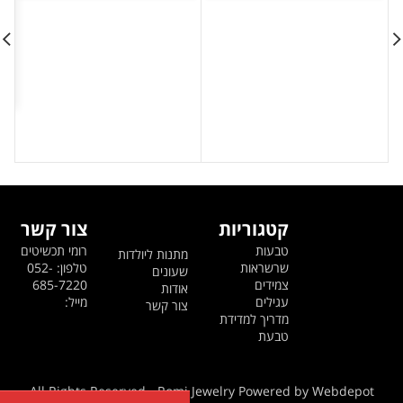
היה:
הוא:
היה:
הוא:
399 ₪.
499 ₪.
399 ₪.
499 ₪.
קטגוריות
צור קשר
טבעות
רומי תכשיטים
מתנות ליולדות
שרשראות
טלפון: 052-
שעונים
צמידים
685-7220
אודות
עגילים
מייל:
צור קשר
מדריך למדידת
טבעת
All Rights Reserved - Romi Jewelry Powered by Webdepot