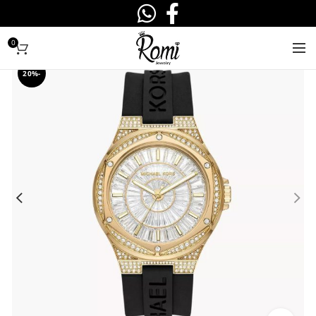
0
-20%