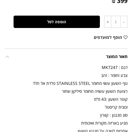
399 ₪
כמות
הוספה לסל
הוסף למועדפים
תאור המוצר
דגם : MK7247
צבע וחומר : זהב
גוף השעון עשוי מחומר STAINLESS STEEL פלדת אל חלד
רצועת השעון עשויה מחומר סיליקון שחור
קוטר השעון :43 מ”מ
זכוכית קריסטל
סוג מנגנון : קוורץ
מגיע באריזה מקורית ואיכותית
אחריות לשנה על מנגנון השעון