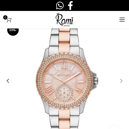
0
-30%