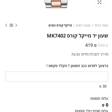
לחצו להגדלה
עמוד הבית
שעוני נשים
מייקל קורס נשים
שעון יד מייקל קורס MK7402
המחיר
המחיר
419
₪
599
₪
המקורי
הנוכחי
מדריך לטבלת מידות טבעת
היה:
הוא:
419 ₪.
599 ₪.
ברצונך לחרוט בגב השעון ? הקלד טקסט !
30 ₪
עלות תוספות
0 ₪
עלות סופית כולל תוספות