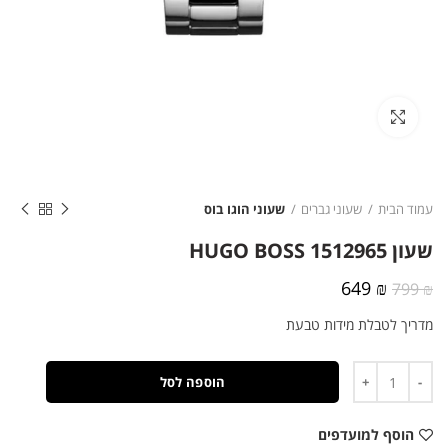
לחצו להגדלה
עמוד הבית
שעוני גברים
שעוני הוגו בוס
שעון HUGO BOSS 1512965
המחיר
המחיר
649
₪
799
₪
המקורי
הנוכחי
מדריך לטבלת מידות טבעת
היה:
הוא:
649 ₪.
799 ₪.
כמות
הוספה לסל
הוסף למועדפים