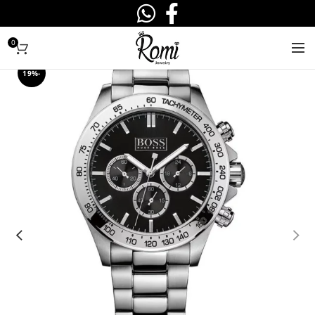
0
-19%