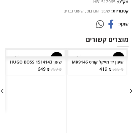
מק"ט:
HB1512965
קטגוריות:
שעוני הוגו בוס
,
שעוני גברים
שתף
מוצרים קשורים
-19%
-30%
שעון יד מייקל קורס MK9146
שעון HUGO BOSS 1514143
המחיר
המחיר
המחיר
המחיר
649
₪
419
₪
799
₪
599
₪
המקורי
הנוכחי
המקורי
הנוכחי
היה:
הוא:
היה:
הוא:
649 ₪.
799 ₪.
419 ₪.
599 ₪.