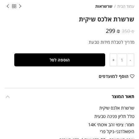
עמוד הבית
שרשראות
שרשרת אלכס שיקית
המחיר
המחיר
299
₪
350
₪
המקורי
הנוכחי
מדריך לטבלת מידות טבעת
היה:
הוא:
299 ₪.
350 ₪.
כמות
הוספה לסל
הוסף למועדפים
תאור המוצר
שרשרת אלכס שיקית
כולל תליון פנינה טבעית
חומר: ציפוי זהב איכותי 14K
היפואלרגני-ניקל פרי