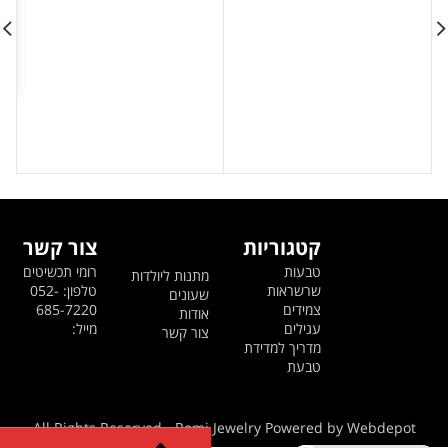
249 ₪.
299 ₪.
229 ₪.
299 ₪.
קטגוריות
צור קשר
טבעות
רומי תכשיטים
מתנות ליולדות
שרשראות
טלפון: 052-
שעונים
צמידים
685-7220
אודות
עגילים
מייל:
צור קשר
מדריך למדידת
טבעת
All Rights Reserved - Romi Jewelry Powered by Webdepot