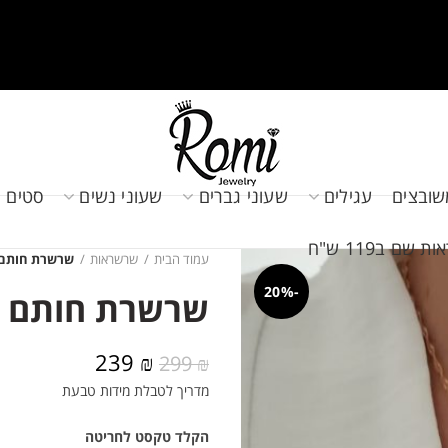
שובצים
עגילים
שעוני גברים
שעוני נשים
סטים 
שם ב119 ש"ח
עמוד הבית
שרשראות
שרשרת חותם 
-20%
שרשרת חותם ל
המחיר
המחיר
239
₪
299
₪
המקורי
הנוכחי
מדריך לטבלת מידות טבעת
היה:
הוא:
239 ₪.
299 ₪.
הקלד טקסט לחריטה