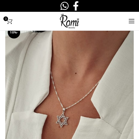
0
-10%