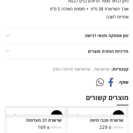
ניתן לבחור מספר תליונים בנים / בנות
אורך השרשרת 38 ס"מ + תוספת הארכה 5 ס"מ
אחריות לשנה
זמן אספקה ותנאי רכישה
מדיניות החזרת מוצרים
קטגוריות:
שרשראות
,
שרשראות חריטה נשים
שתף
מוצרים קשורים
-15%
-23%
שרשרת מכבי חיפה
שרשרת לב מעלפת!
המחיר
המחיר
המחיר
המחיר
169
₪
229
₪
199
₪
299
₪
המקורי
הנוכחי
המקורי
הנוכחי