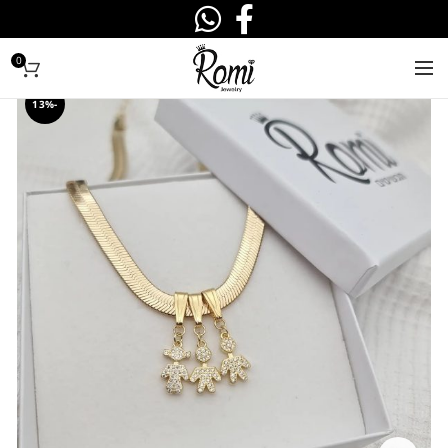
0
-13%