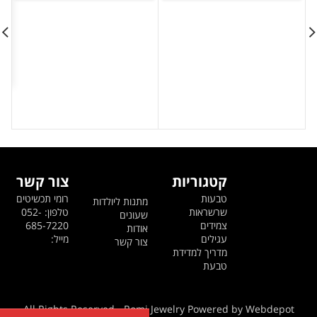
היה:
הוא:
היה:
הוא:
169 ₪.
199 ₪.
229 ₪.
299 ₪.
קטגוריות
צור קשר
טבעות
רומי תכשיטים
מתנות ליולדות
שרשראות
טלפון: 052-
שעונים
צמידים
685-7220
אודות
עגילים
מייל:
צור קשר
מדריך למדידת
טבעת
All Rights Reserved - Romi Jewelry Powered by Webdepot