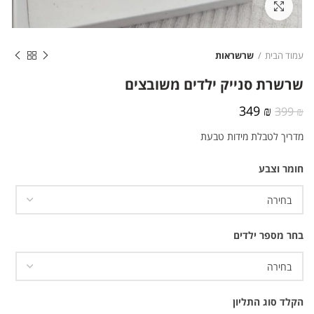
לחצו להגדלה
עמוד הבית
שרשראות
שרשרת סנייק ילדים משובצים
המחיר
המחיר
349
₪
399
₪
המקורי
הנוכחי
מדריך לטבלת מידות טבעת
היה:
הוא:
349 ₪.
399 ₪.
חומר וצבע
בחר מספר ילדים
הקלד סוג התליון