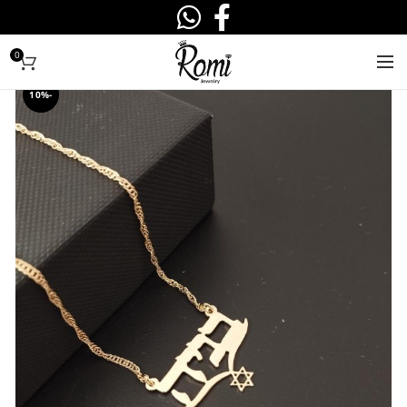
0
-10%