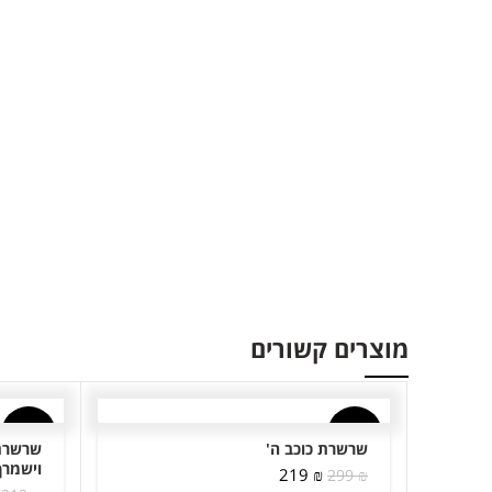
מוצרים קשורים
-9%
-27%
שרשרת כוכב ה'
שרשרת 
וישמרך
המחיר
המחיר
219
₪
299
₪