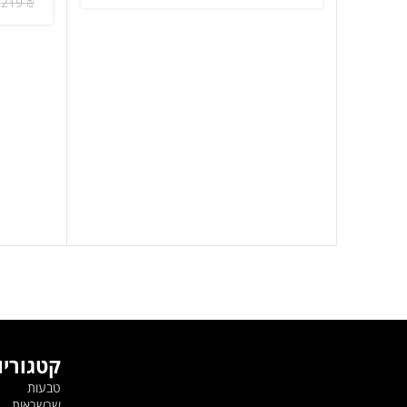
המקורי
הנוכחי
219
₪
היה:
הוא:
219 ₪.
299 ₪.
קטגוריו
טבעות
שרשראות