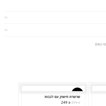
ה נשים
-25%
-17%
שרשרת חישוק עם לבבות
המחיר
המחיר
249
₪
299
₪