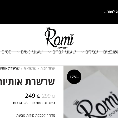
ם למחר …
שובצים
עגילים
שעוני גברים
שעוני נשים
סטים 
עמוד הבית
שרשראות
שרשרת אותיו
-17%
שרשרת אותיות
המחיר
המחיר
249
₪
299
₪
המקורי
הנוכחי
האותיות מחוברות ולא נפרדות
היה:
הוא:
249 ₪.
299 ₪.
מדריך לטבלת מידות טבעת